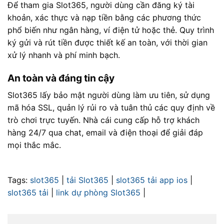
Để tham gia Slot365, người dùng cần đăng ký tài
khoản, xác thực và nạp tiền bằng các phương thức
phổ biến như ngân hàng, ví điện tử hoặc thẻ. Quy trình
ký gửi và rút tiền được thiết kế an toàn, với thời gian
xử lý nhanh và phí minh bạch.
An toàn và đáng tin cậy
Slot365 lấy bảo mật người dùng làm ưu tiên, sử dụng
mã hóa SSL, quản lý rủi ro và tuân thủ các quy định về
trò chơi trực tuyến. Nhà cái cung cấp hỗ trợ khách
hàng 24/7 qua chat, email và điện thoại để giải đáp
mọi thắc mắc.
Tags:
slot365
|
tải Slot365
|
slot365 tải app ios
|
slot365 tải
|
link dự phòng Slot365
|