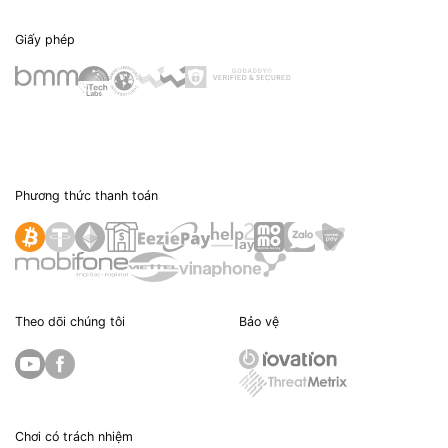
Giấy phép
Phương thức thanh toán
Theo dõi chúng tôi
Bảo vệ
Chơi có trách nhiệm