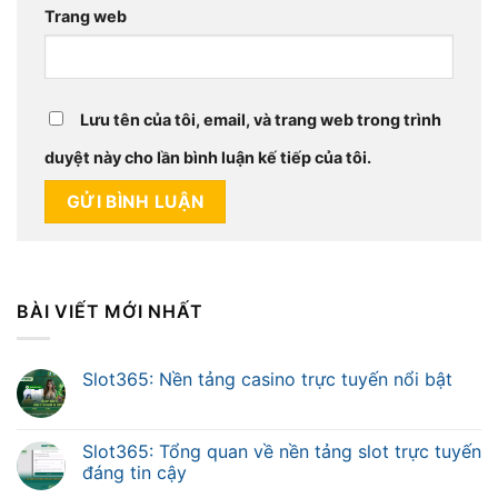
Trang web
Lưu tên của tôi, email, và trang web trong trình
duyệt này cho lần bình luận kế tiếp của tôi.
BÀI VIẾT MỚI NHẤT
Slot365: Nền tảng casino trực tuyến nổi bật
Slot365: Tổng quan về nền tảng slot trực tuyến
đáng tin cậy