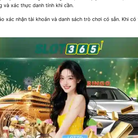
 và xác thực danh tính khi cần.
o xác nhận tài khoản và danh sách trò chơi có sẵn. Khi có