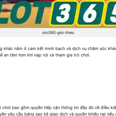
slot365-gioi-thieu
ng khác nằm ở cam kết minh bạch và dịch vụ chăm sóc khác
ể an tâm hơn khi nạp rút và tham gia trò chơi.
 chơi bao gồm quyền tiếp cận thông tin đầy đủ về điều k
yền yêu cầu bảng sao kê giao dịch và quyền khiếu nại nếu