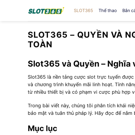
Chuyển
SLOT365
Thể thao
Bắn c
đến
nội
dung
SLOT365 – QUYỀN VÀ N
TOÀN
Slot365 và Quyền – Nghĩa 
Slot365 là nền tảng cược slot trực tuyến được
và chương trình khuyến mãi linh hoạt. Tính nă
từ nhiều thiết bị và có phạm vi cược phù hợp v
Trong bài viết này, chúng tôi phân tích khái n
bảo mật và tuân thủ pháp lý. Hãy đọc để nắm b
Mục lục