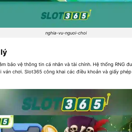
nghia-vu-nguoi-choi
lý
ằm bảo vệ thông tin cá nhân và tài chính. Hệ thống RNG đư
 ván chơi. Slot365 công khai các điều khoản và giấy phép