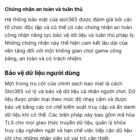
Chứng nhận an toàn và tuân thủ
Hệ thống bảo mật của slot365 được đánh giá bởi các
tổ chức độc lập và có thể có các chứng nhận an toàn
công nhận năng lực bảo vệ dữ liệu và tuân thủ pháp lý.
Những chứng nhận này thể hiện cam kết lâu dài của
nền tảng đối với một không gian chơi game công
bằng, an toàn và có trách nhiệm.
Bảo vệ dữ liệu người dùng
Một trong trụ cột của chinh sach bao mat là cách
Slot365 xử lý và bảo vệ dữ liệu cá nhân người chơi. Dữ
liệu được phân loại theo mức độ nhạy cảm và được
bảo vệ bằng các cơ chế kiểm soát truy cập và ẩn danh
dữ liệu khi có thể. Các biện pháp này bao gồm mã hóa
TLS cho mọi giao thức truyền dữ liệu, quản lý khóa
truy cập nghiêm ngặt và hạn chế việc tiếp cận dữ liệu
chỉ cho những nhân viên có vai trò cần thiết.