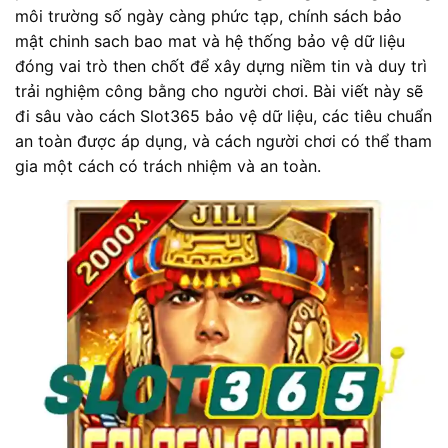
môi trường số ngày càng phức tạp, chính sách bảo
mật chinh sach bao mat và hệ thống bảo vệ dữ liệu
đóng vai trò then chốt để xây dựng niềm tin và duy trì
trải nghiệm công bằng cho người chơi. Bài viết này sẽ
đi sâu vào cách Slot365 bảo vệ dữ liệu, các tiêu chuẩn
an toàn được áp dụng, và cách người chơi có thể tham
gia một cách có trách nhiệm và an toàn.