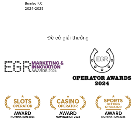
Burnley F.C.
2024-2025
Đề cử giải thưởng