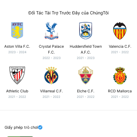
Đối Tác Tài Trợ Trước Đây của ChúngTôi
Aston Villa F.C.
Crystal Palace
Huddersfield Town
Valencia C.F.
F.C.
A.F.C.
2023 - 2024
2021 - 2022
2022 - 2023
2021 - 2023
Athletic Club
Villarreal C.F.
Elche C.F.
RCD Mallorca
2021 - 2022
2021 - 2022
2021 - 2022
2021 - 2022
Giấy phép trò chơi