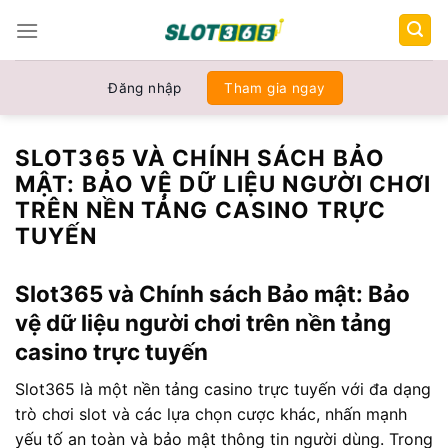
Chuyển
đến
nội
dung
Đăng nhập
Tham gia ngay
SLOT365 VÀ CHÍNH SÁCH BẢO
MẬT: BẢO VỆ DỮ LIỆU NGƯỜI CHƠI
TRÊN NỀN TẢNG CASINO TRỰC
TUYẾN
Slot365 và Chính sách Bảo mật: Bảo
vệ dữ liệu người chơi trên nền tảng
casino trực tuyến
Slot365 là một nền tảng casino trực tuyến với đa dạng
trò chơi slot và các lựa chọn cược khác, nhấn mạnh
yếu tố an toàn và bảo mật thông tin người dùng. Trong