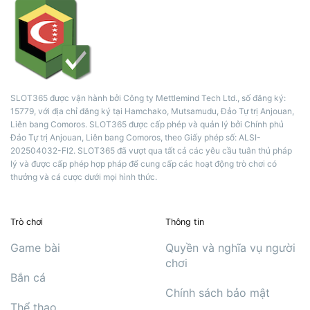
SLOT365 được vận hành bởi Công ty Mettlemind Tech Ltd., số đăng ký:
15779, với địa chỉ đăng ký tại Hamchako, Mutsamudu, Đảo Tự trị Anjouan,
Liên bang Comoros. SLOT365 được cấp phép và quản lý bởi Chính phủ
Đảo Tự trị Anjouan, Liên bang Comoros, theo Giấy phép số: ALSI-
202504032-FI2. SLOT365 đã vượt qua tất cả các yêu cầu tuân thủ pháp
lý và được cấp phép hợp pháp để cung cấp các hoạt động trò chơi có
thưởng và cá cược dưới mọi hình thức.
Trò chơi
Thông tin
Game bài
Quyền và nghĩa vụ người
chơi
Bắn cá
Chính sách bảo mật
Thể thao