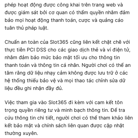
phép hoạt động được công khai trên trang web và
được giám sát bởi cơ quan có thẩm quyền nhằm đảm
bảo mọi hoạt động thanh toán, cược và quảng cáo
tuân thủ pháp luật.
Chuẩn an toàn của Slot365 cũng liên kết chặt chẽ với
thực tiễn PCI DSS cho các giao dịch thẻ và ví điện tử,
nhằm đảm bảo mức bảo mật tối ưu cho thông tin
thanh toán và thông tin cá nhân. Người chơi có thể an
tâm rằng dữ liệu nhạy cảm không được lưu trữ ở các
hệ thống thiếu bảo vệ và mọi thao tác chỉnh sửa dữ
liệu đều ghi nhận đầy đủ.
Việc tham gia vào Slot365 đi kèm với cam kết tôn
trọng quyền riêng tư và minh bạch thông tin. Để tra
cứu thông tin chi tiết, người chơi có thể tham khảo liên
kết bảo mật và chính sách liên quan được cập nhật
thường xuyên.