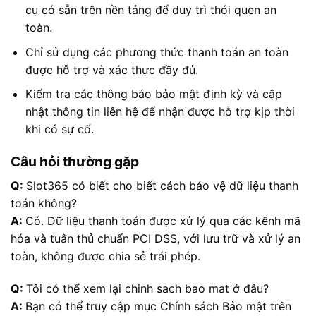
cụ có sẵn trên nền tảng để duy trì thói quen an
toàn.
Chỉ sử dụng các phương thức thanh toán an toàn
được hỗ trợ và xác thực đầy đủ.
Kiểm tra các thông báo bảo mật định kỳ và cập
nhật thông tin liên hệ để nhận được hỗ trợ kịp thời
khi có sự cố.
Câu hỏi thường gặp
Q:
Slot365 có biết cho biết cách bảo vệ dữ liệu thanh
toán không?
A:
Có. Dữ liệu thanh toán được xử lý qua các kênh mã
hóa và tuân thủ chuẩn PCI DSS, với lưu trữ và xử lý an
toàn, không được chia sẻ trái phép.
Q:
Tôi có thể xem lại chinh sach bao mat ở đâu?
A:
Bạn có thể truy cập mục Chính sách Bảo mật trên