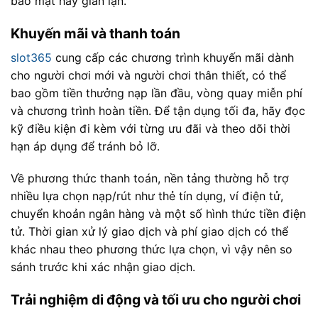
bảo mật hay gian lận.
Khuyến mãi và thanh toán
slot365
cung cấp các chương trình khuyến mãi dành
cho người chơi mới và người chơi thân thiết, có thể
bao gồm tiền thưởng nạp lần đầu, vòng quay miễn phí
và chương trình hoàn tiền. Để tận dụng tối đa, hãy đọc
kỹ điều kiện đi kèm với từng ưu đãi và theo dõi thời
hạn áp dụng để tránh bỏ lỡ.
Về phương thức thanh toán, nền tảng thường hỗ trợ
nhiều lựa chọn nạp/rút như thẻ tín dụng, ví điện tử,
chuyển khoản ngân hàng và một số hình thức tiền điện
tử. Thời gian xử lý giao dịch và phí giao dịch có thể
khác nhau theo phương thức lựa chọn, vì vậy nên so
sánh trước khi xác nhận giao dịch.
Trải nghiệm di động và tối ưu cho người chơi