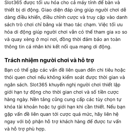
Slot365 được tối ưu hóa cho cả máy tính để bàn và
thiết bị di động. Giao diện đáp ứng giúp người chơi dễ
dàng điều khiển, điều chỉnh cược và truy cập vào danh
sách trò chơi chỉ bằng vài thao tác chạm. Việc tối ưu
hóa di động giúp người chơi vẫn có thể tham gia xo so
và quay xèng ở mọi nơi, đồng thời đảm bảo an toàn
thông tin cá nhân khi kết nối qua mạng di động.
Trách nhiệm người chơi và hỗ trợ
Bạn có thể gặp các vấn đề liên quan đến chi tiêu hoặc
thói quen chơi nếu không kiểm soát được thời gian và
ngân sách. Slot365 khuyến nghị người chơi thiết lập
giới hạn tự động cho thời gian chơi và số tiền cược
hàng ngày. Nền tảng cũng cung cấp các tùy chọn tự
khóa tài khoản hoặc tự giới hạn khi cần thiết. Nếu bạn
gặp vấn đề liên quan tới cược quá mức, hãy liên hệ
ngay với bộ phận hỗ trợ khách hàng để được tư vấn
và hỗ trợ phù hợp.