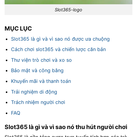
Slot365-logo
MỤC LỤC
Slot365 là gì và vì sao nó được ưa chuộng
Cách chơi slot365 và chiến lược căn bản
Thư viện trò chơi và xo so
Bảo mật và công bằng
Khuyến mãi và thanh toán
Trải nghiệm di động
Trách nhiệm người chơi
FAQ
Slot365 là gì và vì sao nó thu hút người chơi