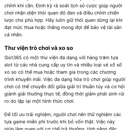
chỉnh khi cần. Định kỳ rà soát lịch sử cược giúp người
chơi nhận diện thói quen đỏ đen và điều chỉnh chiến
lược cho phù hợp. Hãy luôn giữ thói quen dừng lại khi
đạt mức thua hoặc thắng mong đợi để bảo vệ tài sản
cá nhân.
Thư viện trò chơi và xo so
Slot365 có một thư viện đa dạng với hàng trăm tựa
slot từ các nhà cung cấp uy tín và nhiều loại vé xổ số
xo so có thể mua hoặc tham gia trong các chương
trình khuyến mãi. Việc đa dạng hóa trò chơi giúp người
chơi có thể chuyển đổi giữa giải trí thuần túy và cơ hội
giành giải thưởng thực tế, đồng thời giảm phát sinh rủi
ro do lặp lại một hình thức chơi.
Để tối ưu trải nghiệm, người chơi nên thử nghiệm các
tựa game miễn phí trước khi bỏ vốn thật. Việc này
giúp làm quen với cơ chế trả thưởng, tính năng đặc