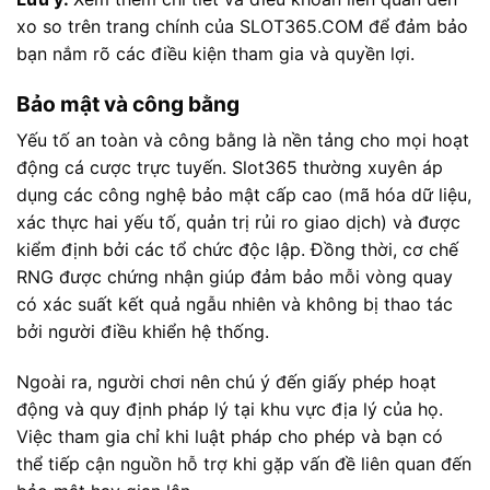
xo so trên trang chính của SLOT365.COM để đảm bảo
bạn nắm rõ các điều kiện tham gia và quyền lợi.
Bảo mật và công bằng
Yếu tố an toàn và công bằng là nền tảng cho mọi hoạt
động cá cược trực tuyến. Slot365 thường xuyên áp
dụng các công nghệ bảo mật cấp cao (mã hóa dữ liệu,
xác thực hai yếu tố, quản trị rủi ro giao dịch) và được
kiểm định bởi các tổ chức độc lập. Đồng thời, cơ chế
RNG được chứng nhận giúp đảm bảo mỗi vòng quay
có xác suất kết quả ngẫu nhiên và không bị thao tác
bởi người điều khiển hệ thống.
Ngoài ra, người chơi nên chú ý đến giấy phép hoạt
động và quy định pháp lý tại khu vực địa lý của họ.
Việc tham gia chỉ khi luật pháp cho phép và bạn có
thể tiếp cận nguồn hỗ trợ khi gặp vấn đề liên quan đến