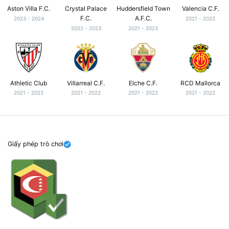
Aston Villa F.C.
Crystal Palace
Huddersfield Town
Valencia C.F.
F.C.
A.F.C.
2023 - 2024
2021 - 2022
2022 - 2023
2021 - 2023
Athletic Club
Villarreal C.F.
Elche C.F.
RCD Mallorca
2021 - 2022
2021 - 2022
2021 - 2022
2021 - 2022
Giấy phép trò chơi