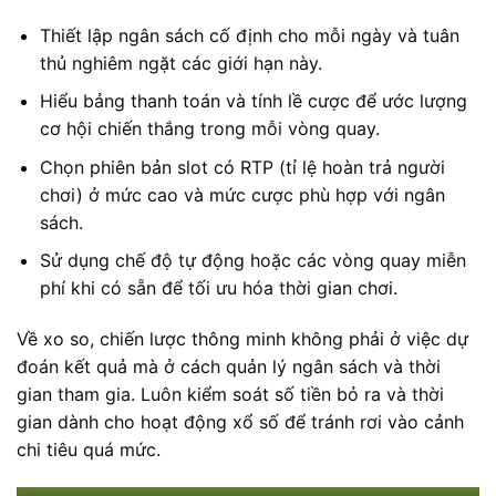
Thiết lập ngân sách cố định cho mỗi ngày và tuân
thủ nghiêm ngặt các giới hạn này.
Hiểu bảng thanh toán và tính lề cược để ước lượng
cơ hội chiến thắng trong mỗi vòng quay.
Chọn phiên bản slot có RTP (tỉ lệ hoàn trả người
chơi) ở mức cao và mức cược phù hợp với ngân
sách.
Sử dụng chế độ tự động hoặc các vòng quay miễn
phí khi có sẵn để tối ưu hóa thời gian chơi.
Về xo so, chiến lược thông minh không phải ở việc dự
đoán kết quả mà ở cách quản lý ngân sách và thời
gian tham gia. Luôn kiểm soát số tiền bỏ ra và thời
gian dành cho hoạt động xổ số để tránh rơi vào cảnh
chi tiêu quá mức.