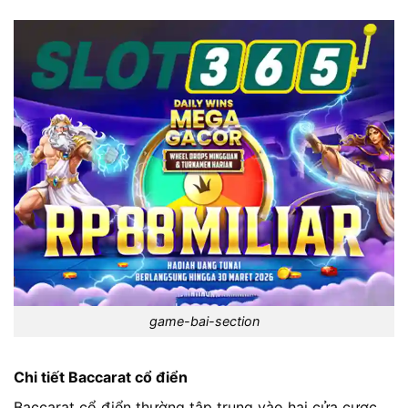
game-bai-section
Chi tiết Baccarat cổ điển
Baccarat cổ điển thường tập trung vào hai cửa cược