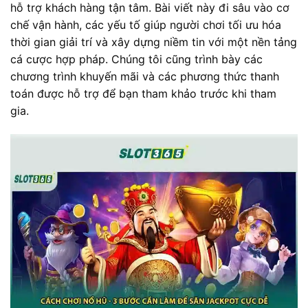
hỗ trợ khách hàng tận tâm. Bài viết này đi sâu vào cơ
chế vận hành, các yếu tố giúp người chơi tối ưu hóa
thời gian giải trí và xây dựng niềm tin với một nền tảng
cá cược hợp pháp. Chúng tôi cũng trình bày các
chương trình khuyến mãi và các phương thức thanh
toán được hỗ trợ để bạn tham khảo trước khi tham
gia.