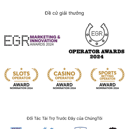
Đề cử giải thưởng
Đối Tác Tài Trợ Trước Đây của ChúngTôi