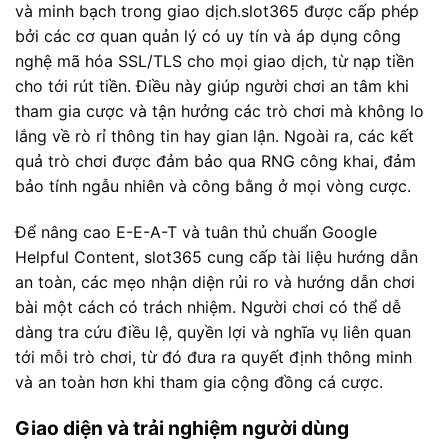
và minh bạch trong giao dịch.slot365 được cấp phép
bởi các cơ quan quản lý có uy tín và áp dụng công
nghệ mã hóa SSL/TLS cho mọi giao dịch, từ nạp tiền
cho tới rút tiền. Điều này giúp người chơi an tâm khi
tham gia cược và tận hưởng các trò chơi mà không lo
lắng về rò rỉ thông tin hay gian lận. Ngoài ra, các kết
quả trò chơi được đảm bảo qua RNG công khai, đảm
bảo tính ngẫu nhiên và công bằng ở mọi vòng cược.
Để nâng cao E-E-A-T và tuân thủ chuẩn Google
Helpful Content, slot365 cung cấp tài liệu hướng dẫn
an toàn, các mẹo nhận diện rủi ro và hướng dẫn chơi
bài một cách có trách nhiệm. Người chơi có thể dễ
dàng tra cứu điều lệ, quyền lợi và nghĩa vụ liên quan
tới mỗi trò chơi, từ đó đưa ra quyết định thông minh
và an toàn hơn khi tham gia cộng đồng cá cược.
Giao diện và trải nghiệm người dùng