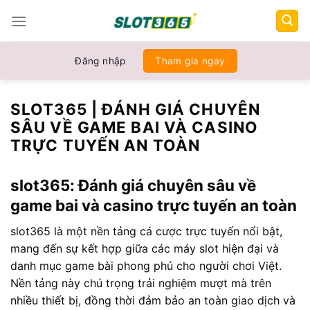
Chuyển
đến
nội
dung
Đăng nhập
Tham gia ngay
SLOT365 | ĐÁNH GIÁ CHUYÊN
SÂU VỀ GAME BAI VÀ CASINO
TRỰC TUYẾN AN TOÀN
slot365: Đánh giá chuyên sâu về
game bai và casino trực tuyến an toàn
slot365 là một nền tảng cá cược trực tuyến nổi bật,
mang đến sự kết hợp giữa các máy slot hiện đại và
danh mục game bài phong phú cho người chơi Việt.
Nền tảng này chú trọng trải nghiệm mượt mà trên
nhiều thiết bị, đồng thời đảm bảo an toàn giao dịch và