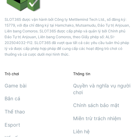
SLOT365 được vận hành bởi Công ty Mettlemind Tech Ltd., số đăng ký:
15779, với địa chỉ đăng ký tại Hamchako, Mutsamudu, Đảo Tự trị Anjouan,
Liên bang Comoros. SLOT365 được cấp phép và quản lý bởi Chính phủ
Đảo Tự trị Anjouan, Liên bang Comoros, theo Giấy phép số: ALSI-
202504032-FI2. SLOT365 đã vượt qua tất cả các yêu cầu tuân thủ pháp
lý và được cấp phép hợp pháp để cung cấp các hoạt động trò chơi có
thưởng và cá cược dưới mọi hình thức.
Trò chơi
Thông tin
Game bài
Quyền và nghĩa vụ người
chơi
Bắn cá
Chính sách bảo mật
Thể thao
Miễn trừ trách nhiệm
Esport
Liên hệ