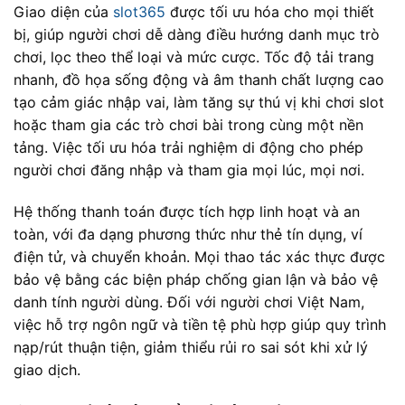
Giao diện của
slot365
được tối ưu hóa cho mọi thiết
bị, giúp người chơi dễ dàng điều hướng danh mục trò
chơi, lọc theo thể loại và mức cược. Tốc độ tải trang
nhanh, đồ họa sống động và âm thanh chất lượng cao
tạo cảm giác nhập vai, làm tăng sự thú vị khi chơi slot
hoặc tham gia các trò chơi bài trong cùng một nền
tảng. Việc tối ưu hóa trải nghiệm di động cho phép
người chơi đăng nhập và tham gia mọi lúc, mọi nơi.
Hệ thống thanh toán được tích hợp linh hoạt và an
toàn, với đa dạng phương thức như thẻ tín dụng, ví
điện tử, và chuyển khoản. Mọi thao tác xác thực được
bảo vệ bằng các biện pháp chống gian lận và bảo vệ
danh tính người dùng. Đối với người chơi Việt Nam,
việc hỗ trợ ngôn ngữ và tiền tệ phù hợp giúp quy trình
nạp/rút thuận tiện, giảm thiểu rủi ro sai sót khi xử lý
giao dịch.