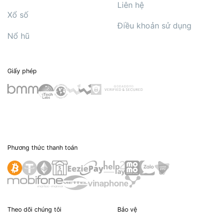
Liên hệ
Xổ số
Điều khoản sử dụng
Nổ hũ
Giấy phép
Phương thức thanh toán
Theo dõi chúng tôi
Bảo vệ