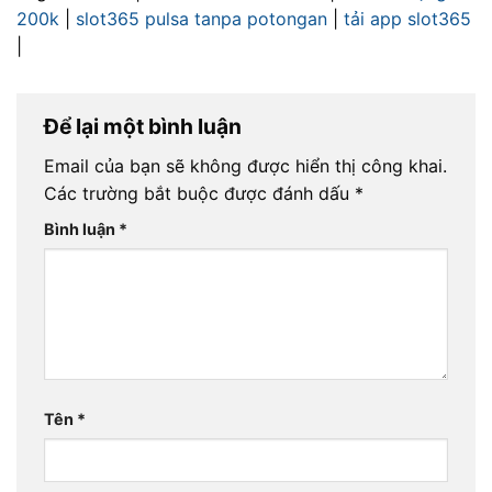
200k
|
slot365 pulsa tanpa potongan
|
tải app slot365
|
Để lại một bình luận
Email của bạn sẽ không được hiển thị công khai.
Các trường bắt buộc được đánh dấu
*
Bình luận
*
Tên
*