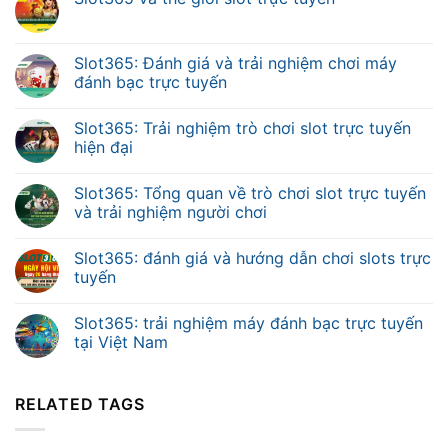
Slot365: Đánh giá và trải nghiệm chơi máy
đánh bạc trực tuyến
Slot365: Trải nghiệm trò chơi slot trực tuyến
hiện đại
Slot365: Tổng quan về trò chơi slot trực tuyến
và trải nghiệm người chơi
Slot365: đánh giá và hướng dẫn chơi slots trực
tuyến
Slot365: trải nghiệm máy đánh bạc trực tuyến
tại Việt Nam
RELATED TAGS