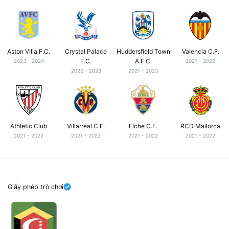
Aston Villa F.C.
Crystal Palace
Huddersfield Town
Valencia C.F.
F.C.
A.F.C.
2023 - 2024
2021 - 2022
2022 - 2023
2021 - 2023
Athletic Club
Villarreal C.F.
Elche C.F.
RCD Mallorca
2021 - 2022
2021 - 2022
2021 - 2022
2021 - 2022
Giấy phép trò chơi