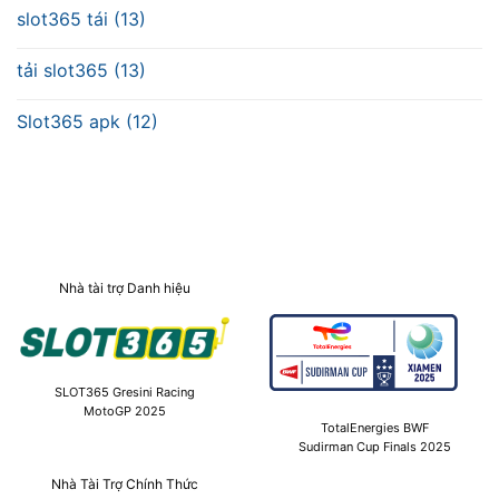
slot365 tái (13)
tải slot365 (13)
Slot365 apk (12)
Nhà tài trợ Danh hiệu
SLOT365 Gresini Racing
MotoGP 2025
TotalEnergies BWF
Sudirman Cup Finals 2025
Nhà Tài Trợ Chính Thức