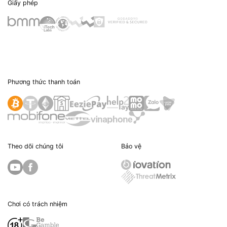
Giấy phép
Phương thức thanh toán
Theo dõi chúng tôi
Bảo vệ
Chơi có trách nhiệm