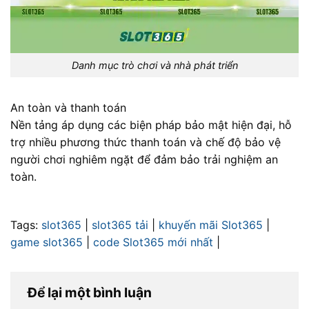
Danh mục trò chơi và nhà phát triển
An toàn và thanh toán
Nền tảng áp dụng các biện pháp bảo mật hiện đại, hỗ
trợ nhiều phương thức thanh toán và chế độ bảo vệ
người chơi nghiêm ngặt để đảm bảo trải nghiệm an
toàn.
Tags:
slot365
|
slot365 tải
|
khuyến mãi Slot365
|
game slot365
|
code Slot365 mới nhất
|
Để lại một bình luận