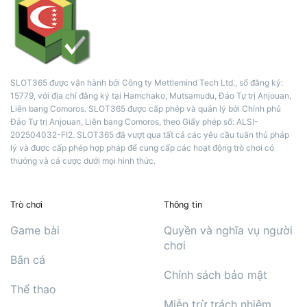
SLOT365 được vận hành bởi Công ty Mettlemind Tech Ltd., số đăng ký:
15779, với địa chỉ đăng ký tại Hamchako, Mutsamudu, Đảo Tự trị Anjouan,
Liên bang Comoros. SLOT365 được cấp phép và quản lý bởi Chính phủ
Đảo Tự trị Anjouan, Liên bang Comoros, theo Giấy phép số: ALSI-
202504032-FI2. SLOT365 đã vượt qua tất cả các yêu cầu tuân thủ pháp
lý và được cấp phép hợp pháp để cung cấp các hoạt động trò chơi có
thưởng và cá cược dưới mọi hình thức.
Trò chơi
Thông tin
Game bài
Quyền và nghĩa vụ người
chơi
Bắn cá
Chính sách bảo mật
Thể thao
Miễn trừ trách nhiệm