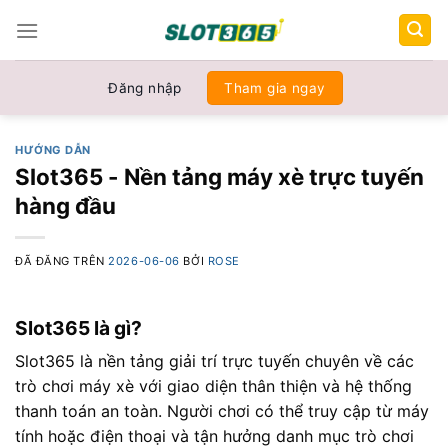
Chuyển
đến
nội
dung
Đăng nhập
Tham gia ngay
HƯỚNG DẪN
Slot365 - Nền tảng máy xè trực tuyến
hàng đầu
ĐÃ ĐĂNG TRÊN
2026-06-06
BỞI
ROSE
Slot365 là gì?
Slot365 là nền tảng giải trí trực tuyến chuyên về các
trò chơi máy xè với giao diện thân thiện và hệ thống
thanh toán an toàn. Người chơi có thể truy cập từ máy
tính hoặc điện thoại và tận hưởng danh mục trò chơi