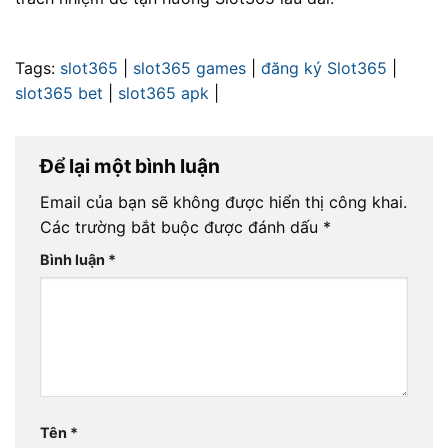
Tags:
slot365
|
slot365 games
|
đăng ký Slot365
|
slot365 bet
|
slot365 apk
|
Để lại một bình luận
Email của bạn sẽ không được hiển thị công khai.
Các trường bắt buộc được đánh dấu
*
Bình luận
*
Tên
*