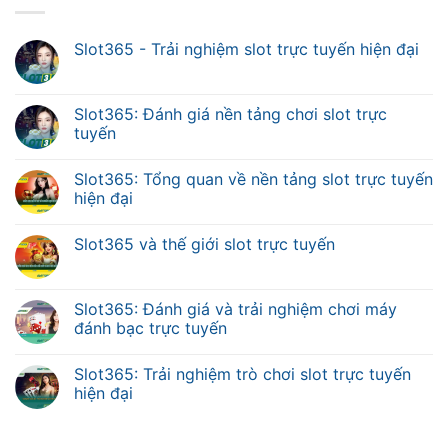
Slot365 - Trải nghiệm slot trực tuyến hiện đại
Slot365: Đánh giá nền tảng chơi slot trực
tuyến
Slot365: Tổng quan về nền tảng slot trực tuyến
hiện đại
Slot365 và thế giới slot trực tuyến
Slot365: Đánh giá và trải nghiệm chơi máy
đánh bạc trực tuyến
Slot365: Trải nghiệm trò chơi slot trực tuyến
hiện đại