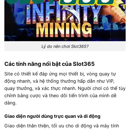
Lý do nên chơi Slot365?
Các tính năng nổi bật của Slot365
Site có thiết kế đáp ứng mọi thiết bị, vòng quay tự
động nhanh, và hệ thống thưởng hấp dẫn như VIP,
quay thưởng, và xác thực nhanh. Người chơi có thể tùy
chỉnh bảng cược và theo dõi tiến trình của mình dễ
dàng.
Giao diện người dùng trực quan và di động
Giao diện thân thiện, tối ưu cho di động và máy tính