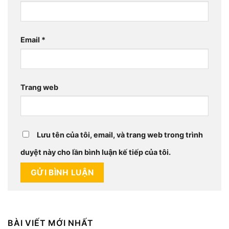
Email
*
Trang web
Lưu tên của tôi, email, và trang web trong trình
duyệt này cho lần bình luận kế tiếp của tôi.
BÀI VIẾT MỚI NHẤT