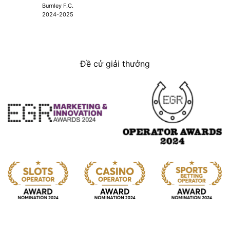
Burnley F.C.
2024-2025
Đề cử giải thưởng