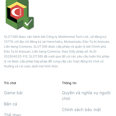
SLOT365 được vận hành bởi Công ty Mettlemind Tech Ltd., số đăng ký:
15779, với địa chỉ đăng ký tại Hamchako, Mutsamudu, Đảo Tự trị Anjouan,
Liên bang Comoros. SLOT365 được cấp phép và quản lý bởi Chính phủ
Đảo Tự trị Anjouan, Liên bang Comoros, theo Giấy phép số: ALSI-
202504032-FI2. SLOT365 đã vượt qua tất cả các yêu cầu tuân thủ pháp
lý và được cấp phép hợp pháp để cung cấp các hoạt động trò chơi có
thưởng và cá cược dưới mọi hình thức.
Trò chơi
Thông tin
Game bài
Quyền và nghĩa vụ người
chơi
Bắn cá
Chính sách bảo mật
Thể thao