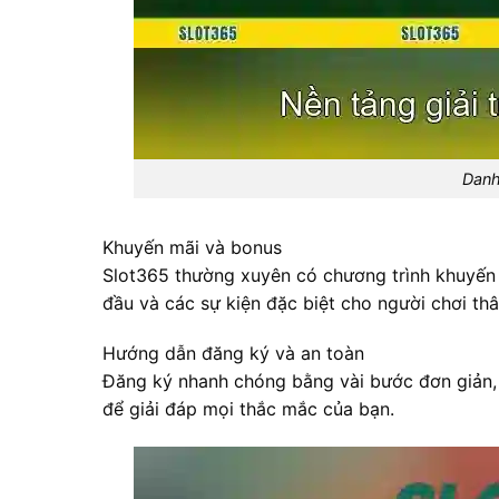
Danh
Khuyến mãi và bonus
Slot365 thường xuyên có chương trình khuyến 
đầu và các sự kiện đặc biệt cho người chơi thân
Hướng dẫn đăng ký và an toàn
Đăng ký nhanh chóng bằng vài bước đơn giản, 
để giải đáp mọi thắc mắc của bạn.