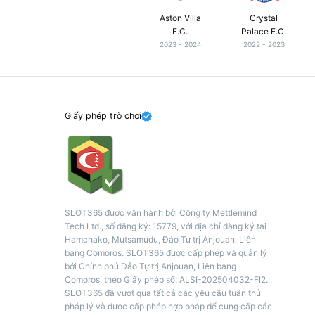
Aston Villa
Crystal
F.C.
Palace F.C.
2023 - 2024
2022 - 2023
Giấy phép trò chơi
SLOT365 được vận hành bởi Công ty Mettlemind
Tech Ltd., số đăng ký: 15779, với địa chỉ đăng ký tại
Hamchako, Mutsamudu, Đảo Tự trị Anjouan, Liên
bang Comoros. SLOT365 được cấp phép và quản lý
bởi Chính phủ Đảo Tự trị Anjouan, Liên bang
Comoros, theo Giấy phép số: ALSI-202504032-FI2.
SLOT365 đã vượt qua tất cả các yêu cầu tuân thủ
pháp lý và được cấp phép hợp pháp để cung cấp các