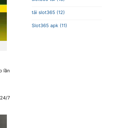
tải slot365 (12)
Slot365 apk (11)
p lần
 24/7