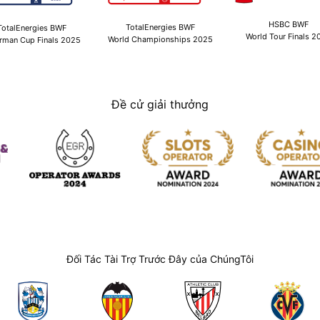
HSBC BWF
TotalEnergies BWF
TotalEnergies BWF
World Tour Finals 2
World Championships 2025
rman Cup Finals 2025
Đề cử giải thưởng
Đối Tác Tài Trợ Trước Đây của ChúngTôi