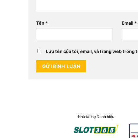
Tên
*
Email
*
Lưu tên của tôi, email, và trang web trong t
Nhà tài trợ Danh hiệu