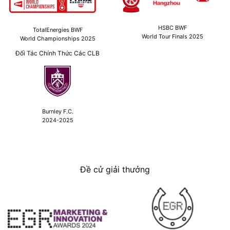
HSBC BWF
TotalEnergies BWF
World Tour Finals 2025
World Championships 2025
Đối Tác Chính Thức Các CLB
Burnley F.C.
2024-2025
Đề cử giải thưởng