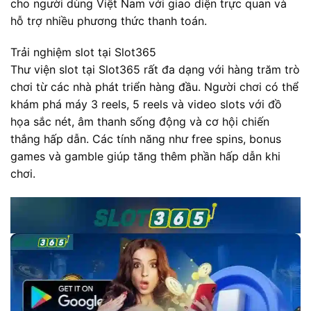
cho người dùng Việt Nam với giao diện trực quan và
hỗ trợ nhiều phương thức thanh toán.
Trải nghiệm slot tại Slot365
Thư viện slot tại Slot365 rất đa dạng với hàng trăm trò
chơi từ các nhà phát triển hàng đầu. Người chơi có thể
khám phá máy 3 reels, 5 reels và video slots với đồ
họa sắc nét, âm thanh sống động và cơ hội chiến
thắng hấp dẫn. Các tính năng như free spins, bonus
games và gamble giúp tăng thêm phần hấp dẫn khi
chơi.