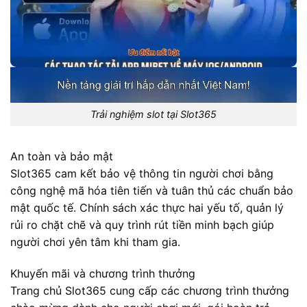
Trải nghiệm slot tại Slot365
An toàn và bảo mật
Slot365 cam kết bảo vệ thông tin người chơi bằng
công nghệ mã hóa tiên tiến và tuân thủ các chuẩn bảo
mật quốc tế. Chính sách xác thực hai yếu tố, quản lý
rủi ro chặt chẽ và quy trình rút tiền minh bạch giúp
người chơi yên tâm khi tham gia.
Khuyến mãi và chương trình thưởng
Trang chủ Slot365 cung cấp các chương trình thưởng