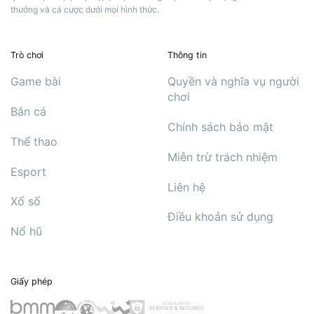
thưởng và cá cược dưới mọi hình thức.
Trò chơi
Thông tin
Game bài
Quyền và nghĩa vụ người
chơi
Bắn cá
Chính sách bảo mật
Thể thao
Miễn trừ trách nhiệm
Esport
Liên hệ
Xổ số
Điều khoản sử dụng
Nổ hũ
Giấy phép